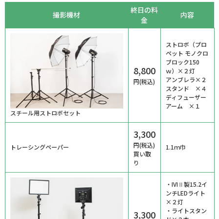
終日の料
撮影機材
内容
金
ストロボ（プロ
ペット モノクロ
ブロック150
8,800
ｗ）×２灯
アンブレラ×２
円(税込)
スタンド ×４
ディフューザー
アーム ×１
スチール用ストロボセット
3,300
円(税込)
トレーシングペーパー
1.1ｍ巾
買い取
り
・IVIⅡ製15.2イ
ンチLEDライト
×２灯
・ライトスタン
3,300