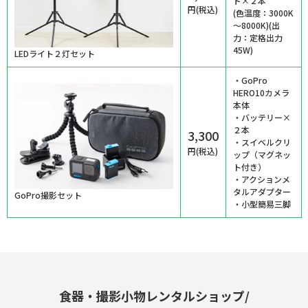
ド×２本
円(税込)
(色温度：3000K
～8000K)(出
力：定格出力
45W)
LEDライト２灯セット
・GoPro
HERO10カメラ
本体
・バッテリー×
２本
3,300
・スイベルクリ
円(税込)
ップ（マグネッ
ト付き）
・アクションメ
タルアダプター
GoPro撮影セット
・小型簡易三脚
食器・撮影小物レンタルショップ/