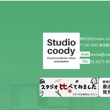
株式会社Studio co
〒106-0045 東
rental@c
mail
03-6277
TEL